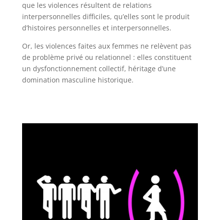
que les violences résultent de relations
interpersonnelles difficiles, qu’elles sont le produit
d’histoires personnelles et interpersonnelles.
Or, les violences faites aux femmes ne relèvent pas
de problème privé ou relationnel : elles constituent
un dysfonctionnement collectif, héritage d’une
domination masculine historique.
retour haut de page