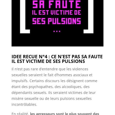
IDEE RECUE N°4 : CE N’EST PAS SA FAUTE
IL EST VICTIME DE SES PULSIONS
Il n’est pas rare d’entendre que les violences
sexuelles seraient le fait d’hommes asociaux et
impulsifs. Certains discours les désignent comme
étant des psychopathes, des alcooliques, des
dépendants sexuels. Ils seraient victimes de leur
misère sexuelle ou de leurs pulsions sexuelles
incontrôlables.
En réalité,
les agresseurs sont le plus souvent des